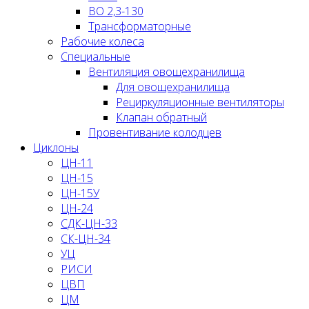
ВО 2,3-130
Трансформаторные
Рабочие колеса
Специальные
Вентиляция овощехранилища
Для овощехранилища
Рециркуляционные вентиляторы
Клапан обратный
Провентивание колодцев
Циклоны
ЦН-11
ЦН-15
ЦН-15У
ЦН-24
СДК-ЦН-33
СК-ЦН-34
УЦ
РИСИ
ЦВП
ЦМ