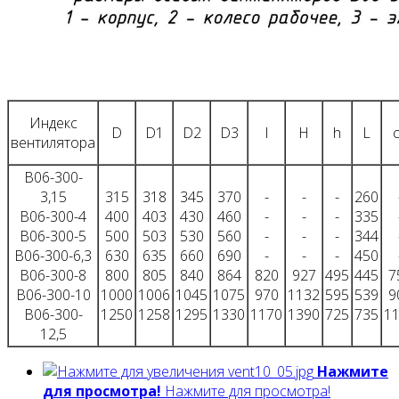
Индекс
D
D1
D2
D3
l
H
h
L
вентилятора
В06-300-
3,15
315
318
345
370
-
-
-
260
В06-300-4
400
403
430
460
-
-
-
335
В06-300-5
500
503
530
560
-
-
-
344
В06-300-6,3
630
635
660
690
-
-
-
450
В06-300-8
800
805
840
864
820
927
495
445
7
В06-300-10
1000
1006
1045
1075
970
1132
595
539
9
В06-300-
1250
1258
1295
1330
1170
1390
725
735
1
12,5
Нажмите
для просмотра!
Нажмите для просмотра!