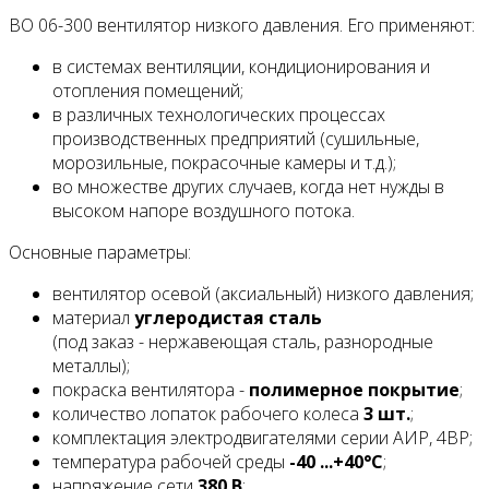
ВО 06-300 вентилятор низкого давления. Его применяют:
в системах вентиляции, кондиционирования и
отопления помещений;
в различных технологических процессах
производственных предприятий (сушильные,
морозильные, покрасочные камеры и т.д.);
во множестве других случаев, когда нет нужды в
высоком напоре воздушного потока.
Основные параметры:
вентилятор осевой (аксиальный) низкого давления;
материал
углеродистая сталь
(под заказ - нержавеющая сталь, разнородные
металлы);
покраска вентилятора -
полимерное покрытие
;
количество лопаток рабочего колеса
3 шт.
;
комплектация электродвигателями серии АИР, 4ВР;
температура рабочей среды
-40 ...+40°С
;
напряжение сети
380 В
;