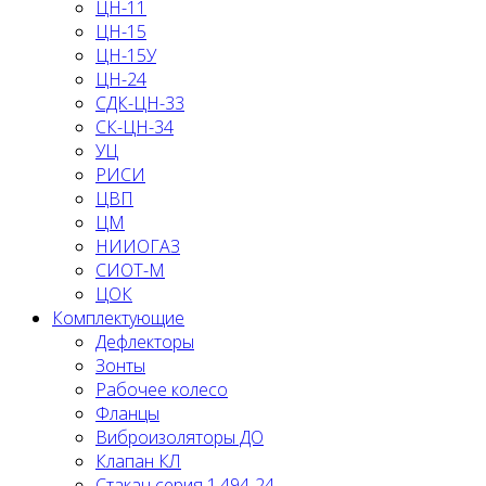
ЦН-11
ЦН-15
ЦН-15У
ЦН-24
СДК-ЦН-33
СК-ЦН-34
УЦ
РИСИ
ЦВП
ЦМ
НИИОГАЗ
СИОТ-М
ЦОК
Комплектующие
Дефлекторы
Зонты
Рабочее колесо
Фланцы
Виброизоляторы ДО
Клапан КЛ
Стакан серия 1.494-24