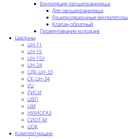
Вентиляция овощехранилища
Для овощехранилища
Рециркуляционные вентиляторы
Клапан обратный
Провентивание колодцев
Циклоны
ЦН-11
ЦН-15
ЦН-15У
ЦН-24
СДК-ЦН-33
СК-ЦН-34
УЦ
РИСИ
ЦВП
ЦМ
НИИОГАЗ
СИОТ-М
ЦОК
Комплектующие