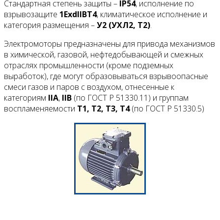
Стандартная степень защиты –
IP
54
, исполнение по
взрывозащите
1
ExdIIBT
4
, климатическое исполнение и
категория размещения –
У2 (УХЛ2, Т2)
.
Электромоторы предназначены для привода механизмов
в химической, газовой, нефтедобывающей и смежных
отраслях промышленности (кроме подземных
выработок), где могут образовываться взрывоопасные
смеси газов и паров с воздухом, отнесенные к
категориям
IIA
,
II
B
(по ГОСТ Р 51330.11) и группам
воспламеняемости
Т1, Т2, Т3, Т4
(по ГОСТ Р 51330.5)