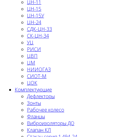
ЦН-11
ЦН-15
ЦН-15У
ЦН-24
СДК-ЦН-33
СК-ЦН-34
УЦ
РИСИ
ЦВП
ЦМ
НИИОГАЗ
СИОТ-М
ЦОК
Комплектующие
Дефлекторы
Зонты
Рабочее колесо
Фланцы
Виброизоляторы ДО
Клапан КЛ
Стакан серия 1.494-24