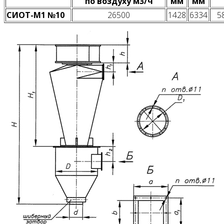
по воздуху м3/ч
мм
мм
СИОТ-М1 №10
26500
1428
6334
5