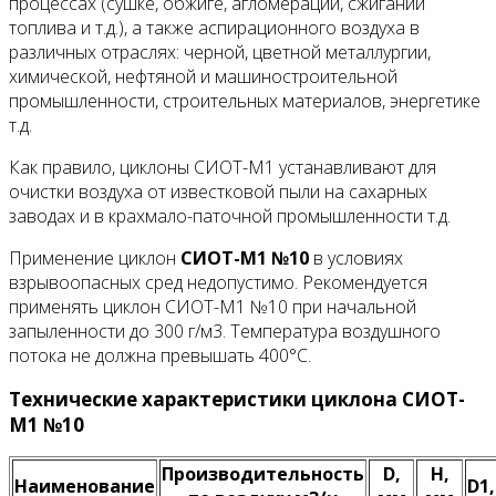
процессах (сушке, обжиге, агломерации, сжигании
топлива и т.д.), а также аспирационного воздуха в
различных отраслях: черной, цветной металлургии,
химической, нефтяной и машиностроительной
промышленности, строительных материалов, энергетике
т.д.
Как правило, циклоны СИОТ-М1 устанавливают для
очистки воздуха от известковой пыли на сахарных
заводах и в крахмало-паточной промышленности т.д.
Применение циклон
СИОТ-М1 №10
в условиях
взрывоопасных сред недопустимо. Рекомендуется
применять циклон СИОТ-М1 №10 при начальной
запыленности до 300 г/м3. Температура воздушного
потока не должна превышать 400°С.
Технические характеристики циклона СИОТ-
М1 №10
Производительность
D,
Н,
Наименование
D1