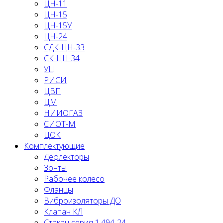
ЦН-11
ЦН-15
ЦН-15У
ЦН-24
СДК-ЦН-33
СК-ЦН-34
УЦ
РИСИ
ЦВП
ЦМ
НИИОГАЗ
СИОТ-М
ЦОК
Комплектующие
Дефлекторы
Зонты
Рабочее колесо
Фланцы
Виброизоляторы ДО
Клапан КЛ
Стакан серия 1.494-24