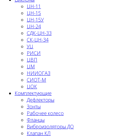
ЦН-11
ЦН-15
ЦН-15У
ЦН-24
СДК-ЦН-33
СК-ЦН-34
УЦ
РИСИ
ЦВП
ЦМ
НИИОГАЗ
СИОТ-М
ЦОК
Комплектующие
Дефлекторы
Зонты
Рабочее колесо
Фланцы
Виброизоляторы ДО
Клапан КЛ